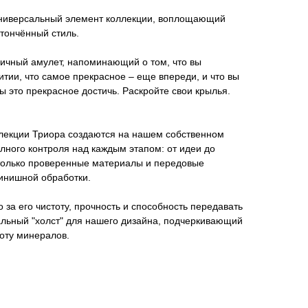
ниверсальный элемент коллекции, воплощающий
утончённый стиль.
личный амулет, напоминающий о том, что вы
итии, что самое прекрасное – еще впереди, и что вы
ы это прекрасное достичь. Раскройте свои крылья.
лекции Триора создаются на нашем собственном
олного контроля над каждым этапом: от идеи до
только проверенные материалы и передовые
финишной обработки.
за его чистоту, прочность и способность передавать
альный "холст" для нашего дизайна, подчеркивающий
лоту минералов.