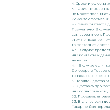
4. Сроки и условия и
4.1. Ориентировочны
не может превышать 
момента оформления
4.2. Заказ считаетс
Получателю. В случа
согласованное с Пр
этом не позднее, чем
то повторная доставк
4.3. В случае предо
или контактных данн
не несет.
4.4. В случае если 
Договора о Товаре 
товара, после чего 
5. Порядок доставки
5.1. Доставка произв
или согласованному ч
5.2. Продавец вправе
5.3. В случае если 
Товар не был переда