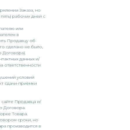
рмлении Заказа, но
пять) рабочих дней с
упателю или
ателем в
ить Продавцу об
ого сделано не было,
о Договора).
тактных данных и/
за ответственности
рушений условий
кт сдачи-приемки
а сайте Продавца и/
го Договора.
борке Товара.
говором сроки, но
ара производится в