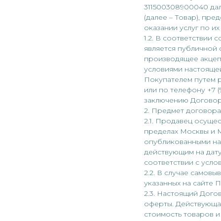
311500308900040 да
(далее – Товар), пр
оказании услуг по их
1.2. В соответствии
является публичной 
производящее акцепт
условиями настоящей 
Покупателем путем 
или по телефону +7 
заключению Договора
2. Предмет договора
2.1. Продавец осуще
пределах Москвы и М
опубликованными на 
действующим на дату
соответствии с усло
2.2. В случае самов
указанных на сайте 
2.3. Настоящий Дог
оферты. Действующая
стоимость товаров и