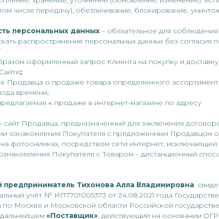
опление, хранение, уточнение (обновление, изменение), исп
том числе передачу), обезличивание, блокирование, уничт
ть персональных данных
– обязательное для соблюдени
кать распространение персональных данных без согласия п
разом оформленный запрос Клиента на покупку и доставку
Сайте
;
е Продавца о продаже товара определенного ассортимента
ода времени;
предлагаемая к продаже в интернет-магазине по адресу
– сайт Продавца, предназначенный для заключения договор
ии ознакомления Покупателя с предложенным Продавцом о
 на фотоснимках, посредством сети интернет, исключающей
ознакомления Покупателя с Товаром – дистанционный спос
 предприниматель Тихонова Алла Владимировна
, свид
альный учёт № ИП7701005373 от 24.08.2021 года Государст
 по Москве и Московской области Российской государст
в дальнейшем
«Поставщик»
, действующий на основании О