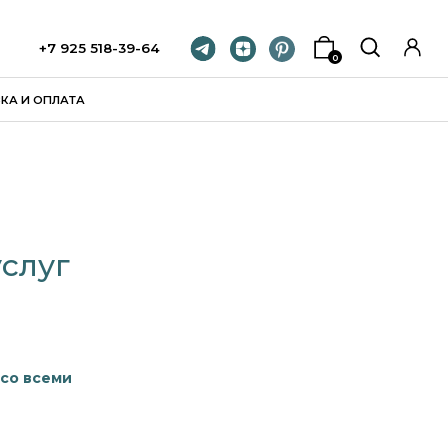
8-39-64
0
услуг
 со всеми