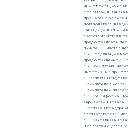
также получения им 
ним с помощью средс
оформлении заказа н
процесса оформлени
пользователя (введен
Заказу - уникальный
регистрируются в ба
предоставляет Опер
пункте 3.2. настояще
3.4. Продавец не не
предоставленной По
3.5. Покупатель нес
информации при офо
3.6. Оплата Покупат
Покупателя с услов
Покупателем являетс
3.7. Все информацио
вариантами Товара. 
Продавец предприни
соответствовали илл
3.8. Факт заказа То
и согласен с услови