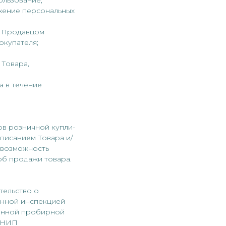
ользование,
ожение персональных
я Продавцом
окупателя;
 Товара,
 в течение
ов розничной купли-
писанием Товара и/
 возможность
об продажи товара.
етельство о
венной инспекцией
венной пробирной
ГРНИП