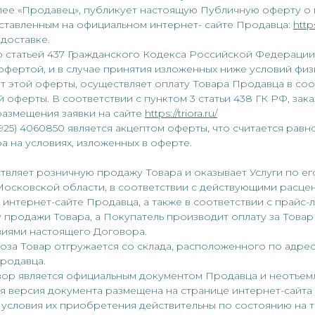
лее «Продавец», публикует настоящую Публичную оферту о
едставленным на официальном интернет- сайте Продавца:
https
 доставке.
 со статьей 437 Гражданского Кодекса Российской Федераци
офертой, и в случае принятия изложенных ниже условий физ
 этой оферты, осуществляет оплату Товара Продавца в соо
оферты. В соответствии с пунктом 3 статьи 438 ГК РФ, зака
размещения заявки на сайте
https://triora.ru/
(925) 4060850 является акцептом оферты, что считается рав
 на условиях, изложенных в оферте.
ствляет розничную продажу Товара и оказывает Услуги по ег
осковской области, в соответствии с действующими расце
интернет-сайте Продавца, а также в соответствии с прайс-
 продажи Товара, а Покупатель производит оплату за Товар 
виями настоящего Договора.
ывоза Товар отгружается со склада, расположенного по адрес
Продавца.
овор является официальным документом Продавца и неотъем
 версия документа размещена на странице интернет-сайта 
 условия их приобретения действительны по состоянию на т