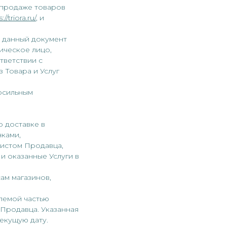
 продаже товаров
://triora.ru/
, и
и данный документ
ическое лицо,
тветствии с
з Товара и Услуг
носильным
о доставке в
нками,
листом Продавца,
и оказанные Услуги в
ам магазинов,
лемой частью
Продавца. Указанная
екущую дату.