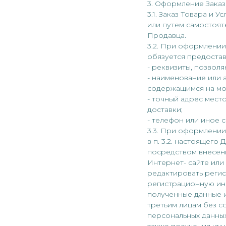
3. Оформление Заказ
3.1. Заказ Товара и
или путем самостоят
Продавца.
3.2. При оформлении
обязуется предоста
- реквизиты, позвол
- наименование или 
содержащимся на мом
- точный адрес мест
доставки;
- телефон или иное 
3.3. При оформлении
в п. 3.2. настоящег
посредством внесен
Интернет- сайте или
редактировать реги
регистрационную ин
полученные данные и
третьим лицам без с
персональных данных