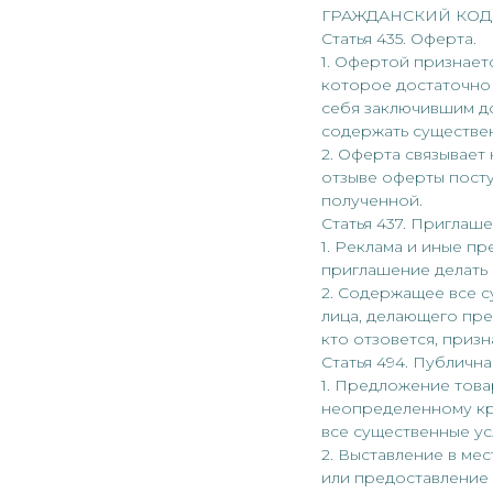
ГРАЖДАНСКИЙ КОД
Статья 435. Оферта.
1. Офертой признае
которое достаточно
себя заключившим д
содержать существе
2. Оферта связывает
отзыве оферты посту
полученной.
Статья 437. Приглаш
1. Реклама и иные п
приглашение делать 
2. Содержащее все с
лица, делающего пре
кто отзовется, приз
Статья 494. Публична
1. Предложение това
неопределенному кру
все существенные ус
2. Выставление в мес
или предоставление 