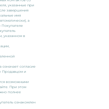
мых контактов со
еля, указанные при
осле завершения
кальные имя
втоматически), а
о Покупателе
купатель
, указанном в
ации,
авленной
а означает согласие
у Продавцом и
ются возможными
айте. При этом
ожно полнее
купатель ознакомлен