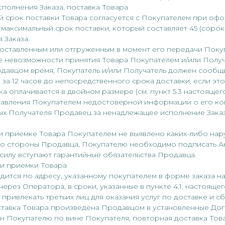
сполнения Заказа, поставка Товара
й срок поставки Товара согласуется с Покупателем при офо
максимальный срок поставки, который составляет 45 (сорок 
 Заказа.
я доставленным или отгруженным в момент его передачи Пок
е невозможности принятия Товара Покупателем и/или Получ
одавцом время, Покупатель и/или Получатель должен сообщ
 за 12 часов до непосредственного срока доставки, если эт
а оплачивается в двойном размере (см. пункт 5.3 настоящег
ставления Покупателем недостоверной информации о его кон
ых Получателя Продавец за ненадлежащее исполнение Зака
при приемке Товара Покупателем не выявлено каких-либо на
со стороны Продавца, Покупателю необходимо подписать А
в силу вступают гарантийные обязательства Продавца.
 и приемки Товара
одится по адресу, указанному покупателем в форме заказа н
ерез Оператора, в сроки, указанные в пункте 4.1. настояще
 привлекать третьих лиц для оказания услуг по доставке и с
доставка Товара произведена Продавцом в установленные До
н Покупателю по вине Покупателя, повторная доставка Тов