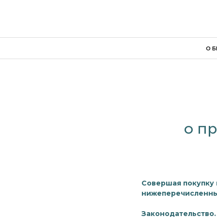
О БРЕНДЕ
о п
Совершая покупку в
нижеперечисленны
Законодательство.