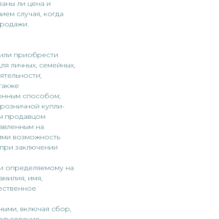
заны ли цена и
ием случая, когда
продажи.
 или приобрести
я личных, семейных,
ятельности;
также
онным способом;
 розничной купли-
ым продавцом
тавленным на
ими возможность
 при заключении
ли определяемому на
милия, имя,
щественное
ными, включая сбор,