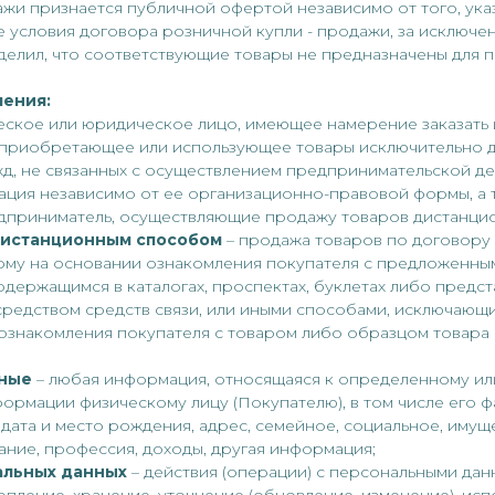
одажи признается публичной офертой независимо от того, ука
 условия договора розничной купли - продажи, за исключен
елил, что соответствующие товары не предназначены для 
ления:
еское или юридическое лицо, имеющее намерение заказать
 приобретающее или использующее товары исключительно дл
д, не связанных с осуществлением предпринимательской де
зация независимо от ее организационно-правовой формы, а 
дприниматель, осуществляющие продажу товаров дистанци
дистанционным способом
– продажа товаров по договору
ому на основании ознакомления покупателя с предложенн
одержащимся в каталогах, проспектах, буклетах либо предс
средством средств связи, или иными способами, исключающ
ознакомления покупателя с товаром либо образцом товара
нные
– любая информация, относящаяся к определенному и
ормации физическому лицу (Покупателю), в том числе его фа
, дата и место рождения, адрес, семейное, социальное, иму
ние, профессия, доходы, другая информация;
альных данных
– действия (операции) с персональными дан