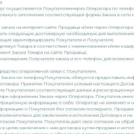
а
 Услуг осуществляется Покупателемчерез Оператора по телефо
ельного заполнения соответствующей формы Заказа в сети и
 заказа на интернет-сайте Продавца и/или через Оператора
вить следующую достоверную необходимую для выполнения
яющие идентифицировать Покупателя и Получателя;
артикул Товара в соответствии с наименованием и/или код
ент Заказа Товара на сайте Продавца;
онахождения Получателя заказа и его телефон, для возможн
средство оперативной связи с Покупателем.
 Заказа по телефонуПокупатель обязуется предоставить и
о Договора. Принятие Покупателем условий настоящего Дого
ия Покупателем соответствующих данных в регистрационну
 при оформлении Заказа через Оператора. Покупатель имее
страционную информацию о себе. Оператор не изменяет и н
формацию о Покупателе без согласия последнего. Продаве
сключительно для заключения и исполнения Договора и не 
огласия Покупателя. Покупатель дает свое согласие на обра
 в целях заключения с ним договора купли-продажи и испол