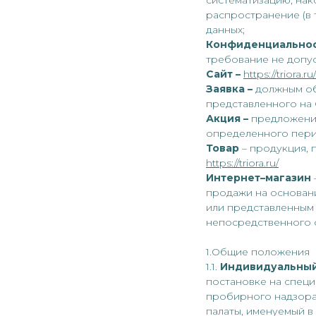
систематизацию, нак
распространение (в 
данных;
Конфиденциальнос
требование не допус
Сайт –
https://triora.ru/
Заявка –
должным об
представленного на 
Акция –
предложени
определенного пери
Товар
– продукция, 
https://triora.ru/
Интернет–магазин
продажи на основан
или представленным
непосредственного 
1.Общие положения
1.1.
Индивидуальный
постановке на специ
пробирного надзора
палаты, именуемый 