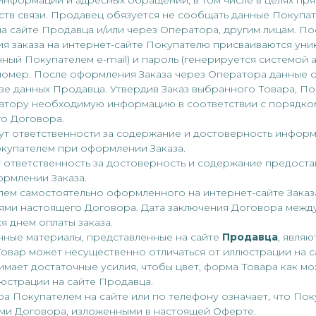
информации и адресных обращений, в том числе в целях пря
тв связи. Продавец обязуется не сообщать данные Покупат
а сайте Продавца и/или через Оператора, другим лицам. П
я заказа на интернет-сайте Покупателю присваиваются уни
ный Покупателем e-mail) и пароль (генерируется системой а
 номер. После оформления Заказа через Оператора данные 
зе данных Продавца. Утвердив Заказ выбранного Товара, По
атору необходимую информацию в соответствии с порядком
го Договора.
сут ответственности за содержание и достоверность информ
купателем при оформлении Заказа.
ёт ответственность за достоверность и содержание предост
рмлении Заказа.
елем самостоятельно оформленного на интернет-сайте Заказ
иями настоящего Договора. Дата заключения Договора межд
я днем оплаты заказа.
нные материалы, представленные на сайте
Продавца
, явля
Товар может несущественно отличаться от иллюстрации на с
мает достаточные усилия, чтобы цвет, форма Товара как м
юстрации на сайте Продавца.
вара Покупателем на сайте или по телефону означает, что По
ями Договора, изложенными в настоящей Оферте.