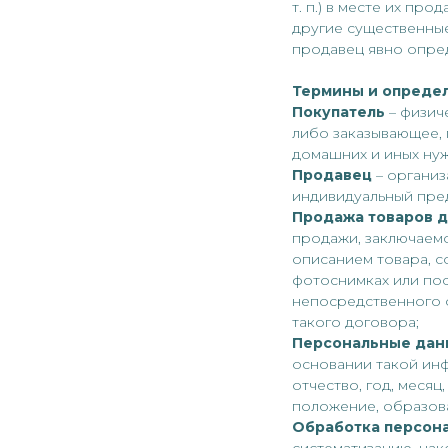
т. п.) в месте их пр
другие существенные
продавец явно опред
Термины и опреде
Покупатель
– физич
либо заказывающее,
домашних и иных нуж
Продавец
– органи
индивидуальный пре
Продажа товаров 
продажи, заключаем
описанием товара, с
фотоснимках или по
непосредственного 
такого договора;
Персональные да
основании такой инф
отчество, год, месяц
положение, образова
Обработка персон