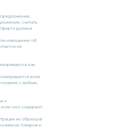
 предложение,
ложение, считать
 Оферта должна
сли извещение об
итается не
сматриваются как
усматривается воля
условиях с любым,
ых к
, если оно содержит
нстрация их образцов
оснимков товаров и