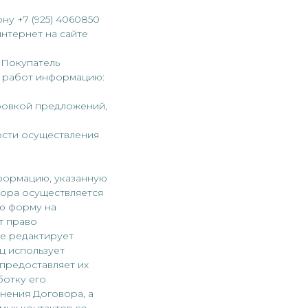
ну +7 (925) 4060850
нтернет на сайте
 Покупатель
 работ информацию:
ировкой предложений,
ости осуществления
нформацию, указанную
вора осуществляется
ю форму на
т право
е редактирует
ц использует
предоставляет их
ботку его
нения Договора, а