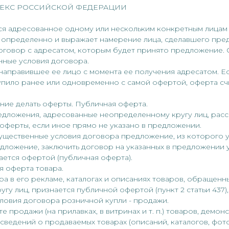
ЕКС РОССИЙСКОЙ ФЕДЕРАЦИИ
тся адресованное одному или нескольким конкретным лицам
 определенно и выражает намерение лица, сделавшего пред
оговор с адресатом, которым будет принято предложение.
нные условия договора.
 направившее ее лицо с момента ее получения адресатом. Е
пило ранее или одновременно с самой офертой, оферта сч
ение делать оферты. Публичная оферта.
редложения, адресованные неопределенному кругу лиц, рас
оферты, если иное прямо не указано в предложении.
ущественные условия договора предложение, из которого 
дложение, заключить договор на указанных в предложении 
нается офертой (публичная оферта).
я оферта товара.
ра в его рекламе, каталогах и описаниях товаров, обращенн
гу лиц, признается публичной офертой (пункт 2 статьи 437)
ловия договора розничной купли - продажи.
те продажи (на прилавках, в витринах и т. п.) товаров, демо
сведений о продаваемых товарах (описаний, каталогов, фот