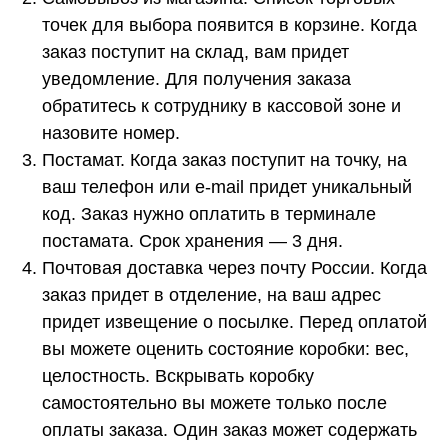
точек для выбора появится в корзине. Когда
заказ поступит на склад, вам придет
О БРЕНДЕ
уведомление. Для получения заказа
КАТАЛОГ
обратитесь к сотруднику в кассовой зоне и
КОЛЛЕКЦИИ
назовите номер.
ГАРАНТИЯ НА ТОВАР
Постамат. Когда заказ поступит на точку, на
ДОСТАВКА И ОПЛАТА
ваш телефон или e-mail придет уникальный
КОНТАКТЫ
код. Заказ нужно оплатить в терминале
+7 (925) 518 3964
постамата. Срок хранения — 3 дня.
Почтовая доставка через почту России. Когда
ИП Тихонова Алла Владимировна
ИНН 644102166580
заказ придет в отделение, на ваш адрес
ОРГНИП 311500308900040
Alla.tikhonova.v@gmail.com
придет извещение о посылке. Перед оплатой
Политика конфиденциальности
Договор публичной оферты
вы можете оценить состояние коробки: вес,
целостность. Вскрывать коробку
самостоятельно вы можете только после
оплаты заказа. Один заказ может содержать