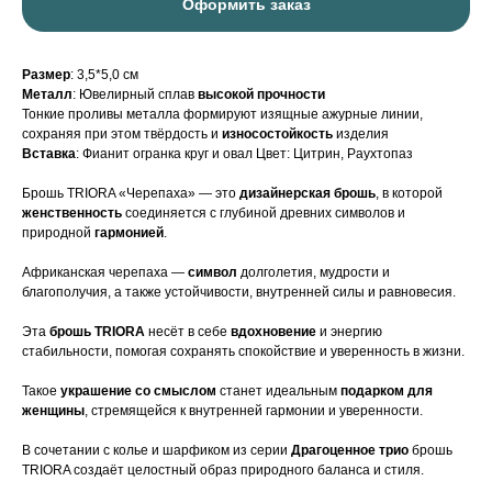
Оформить заказ
Размер
: 3,5*5,0 см
Металл
: Ювелирный сплав
высокой прочности
Тонкие проливы металла формируют изящные ажурные линии,
сохраняя при этом твёрдость и
износостойкость
изделия
Вставка
: Фианит огранка круг и овал Цвет: Цитрин, Раухтопаз
Брошь TRIORA «Черепаха» — это
дизайнерская брошь
, в которой
женственность
соединяется с глубиной древних символов и
природной
гармонией
.
Африканская черепаха —
символ
долголетия, мудрости и
благополучия, а также устойчивости, внутренней силы и равновесия.
Эта
брошь TRIORA
несёт в себе
вдохновение
и энергию
стабильности, помогая сохранять спокойствие и уверенность в жизни.
Такое
украшение со смыслом
станет идеальным
подарком для
женщины
, стремящейся к внутренней гармонии и уверенности.
В сочетании с колье и шарфиком из серии
Драгоценное трио
брошь
TRIORA создаёт целостный образ природного баланса и стиля.